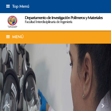
Skip
Top Menú
to
content
Departamento de Investigación Polímeros y Materiales
Facultad Interdisciplinaria de Ingeniería
MENÚ
Previous
Nex